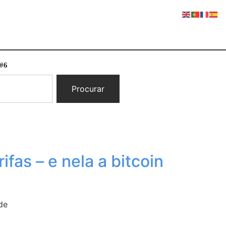
 #6
Procurar
fas – e nela a bitcoin
de