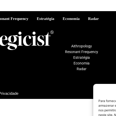
onant Frequency
Estratégia
Economia
Radar
Aithropology
Resonant Frequency
Estratégia
Economia
Radar
Privacidade
Para fornec
armazenar e
nos permiti
neste site. 