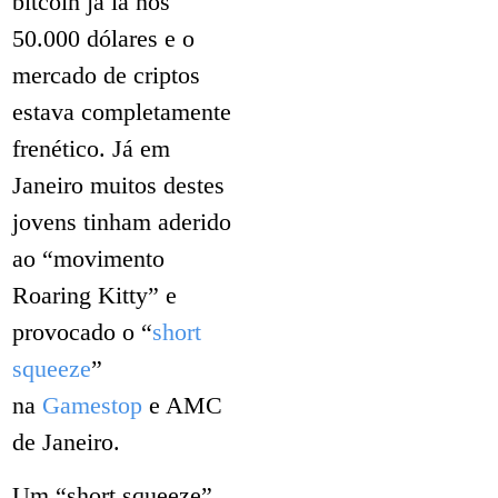
bitcoin já ia nos
50.000 dólares e o
mercado de criptos
estava completamente
frenético. Já em
Janeiro muitos destes
jovens tinham aderido
ao “movimento
Roaring Kitty” e
provocado o “
short
squeeze
”
na
Gamestop
e AMC
de Janeiro.
Um “short squeeze”