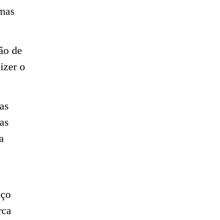
 mas
ão de
izer o
as
as
a
o
eço
rca