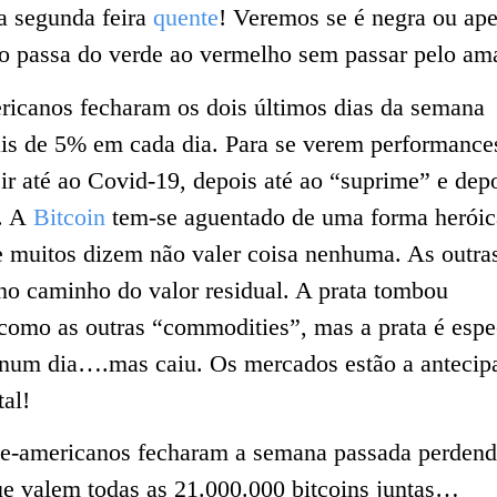
a segunda feira
quente
! Veremos se é negra ou ap
do passa do verde ao vermelho sem passar pelo ama
icanos fecharam os dois últimos dias da semana
ais de 5% em cada dia. Para se verem performance
ir até ao Covid-19, depois até ao “suprime” e dep
8. A
Bitcoin
tem-se aguentado de uma forma heróic
e muitos dizem não valer coisa nenhuma. As outra
r no caminho do valor residual. A prata tombou
como as outras “commodities”, mas a prata é espec
 num dia….mas caiu. Os mercados estão a antecip
al!
e-americanos fecharam a semana passada perden
e valem todas as 21.000.000 bitcoins juntas…