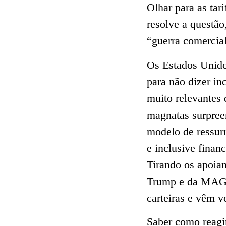
Olhar para as tar
resolve a questão
“guerra comercia
Os Estados Unidos
para não dizer in
muito relevantes 
magnatas surpreen
modelo de ressur
e inclusive fina
Tirando os apoian
Trump e da MAGA
carteiras e vêm vo
Saber como reagir