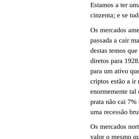
Estamos a ter um
cinzenta; e se tu
Os mercados amer
passada a cair m
destas temos que 
diretos para 192
para um ativo qu
criptos estão a i
enormemente tal 
prata não cai 7%
uma recessão brut
Os mercados nort
valor o mesmo qu