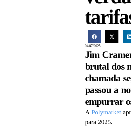
tarifa
04/07/2025
Jim Cramer
brutal dos
chamada se
passou a no
empurrar os
A
Polymarket
apr
para 2025.