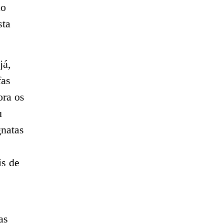
ão
sta
já,
fas
ora os
u
gnatas
is de
as