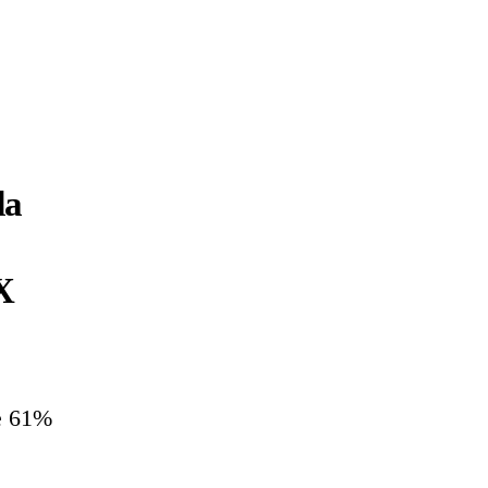
da
X
e 61%