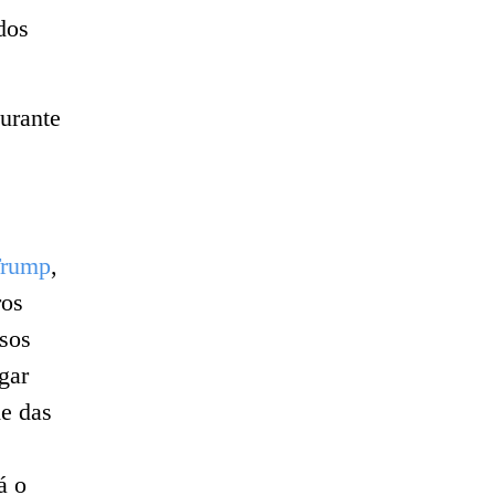
dos
durante
rump
,
ros
sos
gar
de das
á o