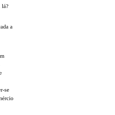
 lá?
cada a
am
z
e
er-se
mércio