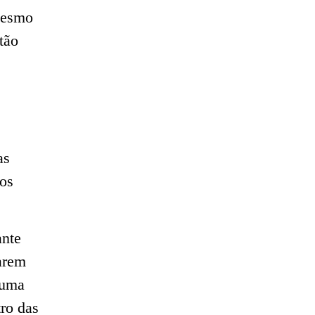
mesmo
tão
as
os
ante
arem
 uma
ro das