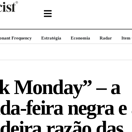
onant Frequency
Estratégia
Economia
Radar
Item
k Monday” – a
da-feira negra e
deira razão das