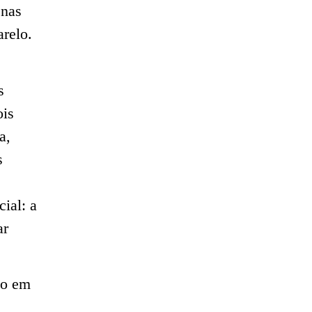
enas
relo.
s
ois
a,
s
ial: a
ar
do em