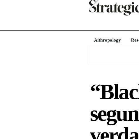
Aithropology
Res
“Blac
segun
verda