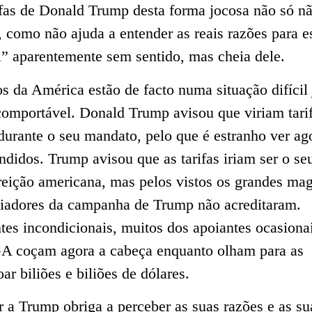
ifas de Donald Trump desta forma jocosa não só n
, como não ajuda a entender as reais razões para e
l” aparentemente sem sentido, mas cheia dele.
 da América estão de facto numa situação difícil 
comportável. Donald Trump avisou que viriam tari
durante o seu mandato, pelo que é estranho ver ag
didos. Trump avisou que as tarifas iriam ser o se
reição americana, mas pelos vistos os grandes ma
nciadores da campanha de Trump não acreditaram.
tes incondicionais, muitos dos apoiantes ocasiona
 coçam agora a cabeça enquanto olham para as
ar biliões e biliões de dólares.
 a Trump obriga a perceber as suas razões e as su