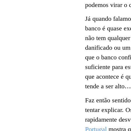
podemos virar o c
Já quando falam
banco é quase exc
não tem qualquer 
danificado ou um 
que o banco confi
suficiente para e
que acontece é q
tende a ser alto
Faz então sentid
tentar explicar. 
rapidamente desv
Portugal
mostra q