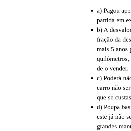
a) Pagou ape
partida em e
b) A desvalo
fração da des
mais 5 anos 
quilómetros, 
de o vender.
c) Poderá nã
carro não se
que se custa
d) Poupa bas
este já não 
grandes manu