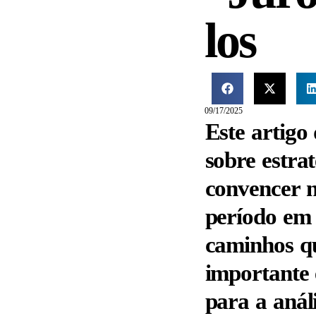
los
09/17/2025
Este artigo
sobre estra
convencer n
período em 
caminhos qu
importante 
para a anál