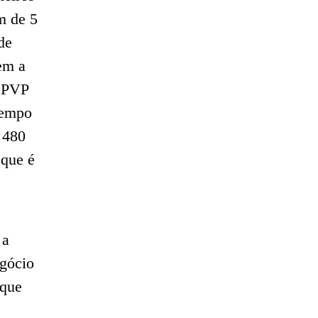
m de 5
de
em a
0 PVP
tempo
 480
 que é
 a
gócio
 que