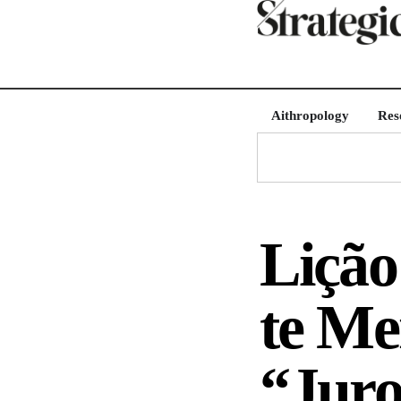
Aithropology
Res
Lição
te Me
“Juro