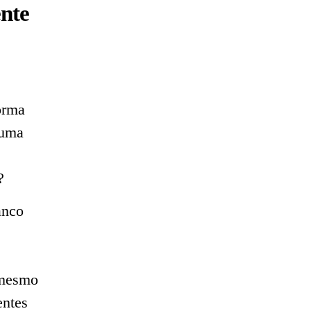
nte
orma
 uma
?
anco
 mesmo
entes