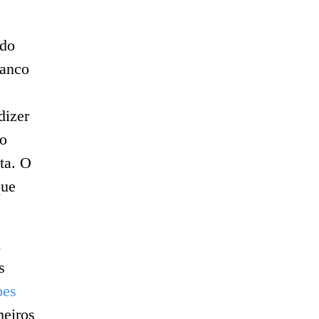
 do
banco
dizer
 o
ta. O
que
u
s
bes
meiros