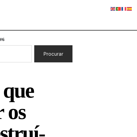
 #6
Procurar
s que
r os
struí-