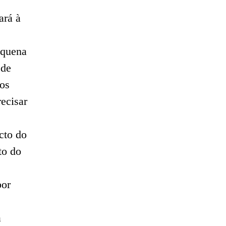
ará à
equena
 de
os
ecisar
cto do
to do
por
a