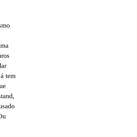
esmo
uma
uros
dar
já tem
ue
stand,
 usado
Ou