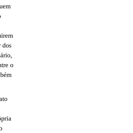
quem
o
uirem
r dos
ário,
tre o
ambém
ato
ópria
o