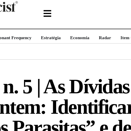
onant Frequency
Estratégia
Economia
Radar
Item
 n. 5 | As Dívida
ntem: Identifica
s Parasitas” e de