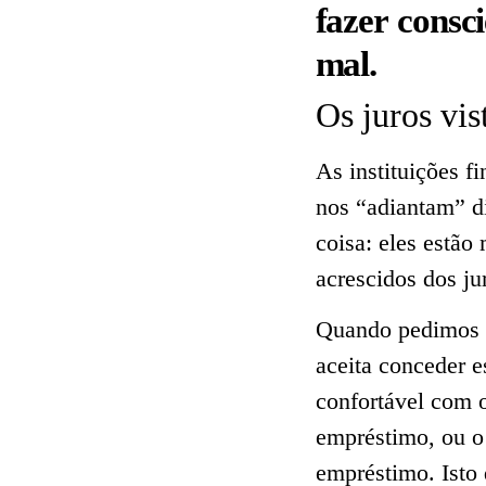
fazer consc
mal.
Os juros vi
As instituições f
nos “adiantam” d
coisa: eles estão
acrescidos dos j
Quando pedimos e
aceita conceder 
confortável com o
empréstimo, ou o
empréstimo. Isto 