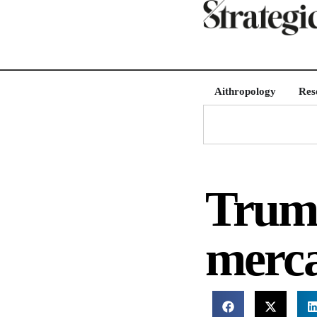
Aithropology
Res
Trump
merca