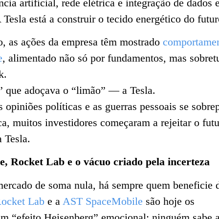
ncia artificial, rede elétrica e integração de dados
Tesla está a construir o tecido energético do futur
o, as ações da empresa têm mostrado
comportame
e
, alimentado não só por fundamentos, mas sobret
k.
r” que adoçava o “limão” — a Tesla.
 opiniões políticas e as guerras pessoais se sobr
ca, muitos investidores começaram a rejeitar o fut
 Tesla.
e
, Rocket Lab e o vácuo criado pela incerteza
ercado de soma nula, há sempre quem beneficie 
ocket Lab
e a
AST SpaceMobile
são hoje os
 um “efeito Heisenberg” emocional: ninguém sabe 