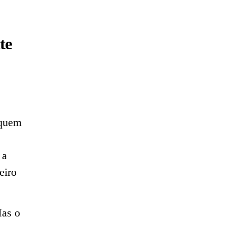
te
 quem
 a
eiro
Mas o