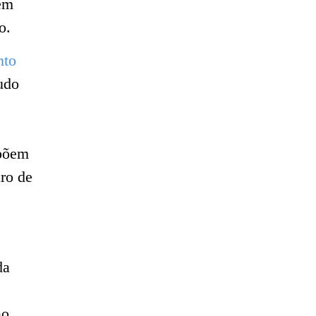
 em
o.
nto
udo
epõem
uro de
da
ao