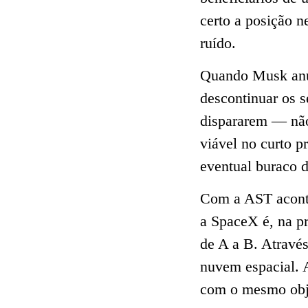
certo a posição n
ruído.
Quando Musk anu
descontinuar os s
dispararem — não 
viável no curto p
eventual buraco 
Com a AST aconte
a SpaceX é, na pr
de A a B. Através
nuvem espacial. 
com o mesmo objet