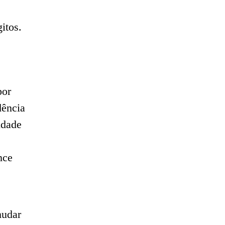
itos.
por
dência
idade
nce
mudar