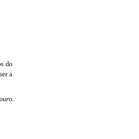
os do
ser a
ouro.