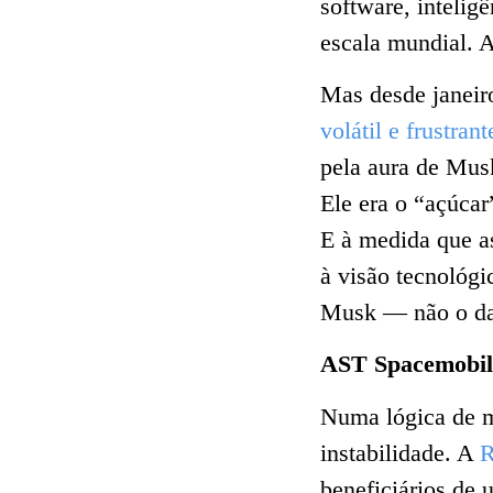
software, inteligê
escala mundial. A 
Mas desde janeir
volátil e frustrant
pela aura de Mus
Ele era o “açúca
E à medida que as
à visão tecnológi
Musk — não o da
AST
Spacemobil
Numa lógica de m
instabilidade. A
R
beneficiários de