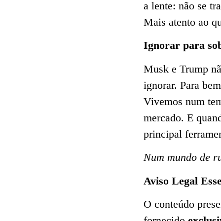
a lente: não se tr
Mais atento ao q
I
gnorar para so
Musk e Trump não
ignorar. Para be
Vivemos num temp
mercado. E quando
principal ferramen
Num mundo de ruíd
Aviso Legal Esse
O conteúdo presen
fornecido
exclusi