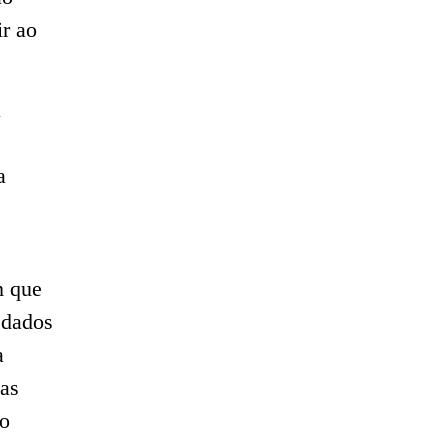
ir ao
a
a
m que
 dados
a
as
ão