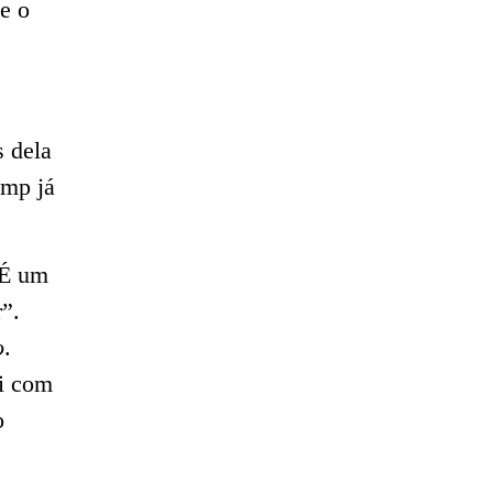
e o
 dela
ump já
 É um
”.
o
.
ói com
o