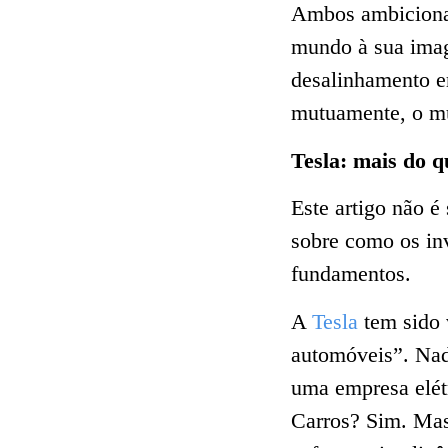
Ambos ambiciona
mundo à sua imag
desalinhamento er
mutuamente, o mu
Tesla: mais do q
Este artigo não 
sobre como os in
fundamentos.
A
Tesla
tem sido 
automóveis”. Nad
uma empresa elétr
Carros? Sim. Mas 