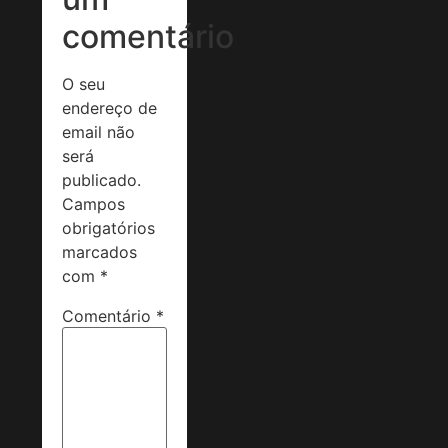
comentário
O seu
endereço de
email não
será
publicado.
Campos
obrigatórios
marcados
com
*
Comentário
*