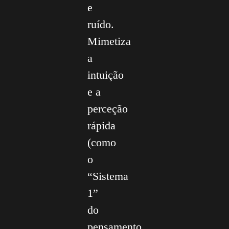
e
ruído.
Mimetiza
a
intuição
e a
perceção
rápida
(como
o
“Sistema
1”
do
pensamento