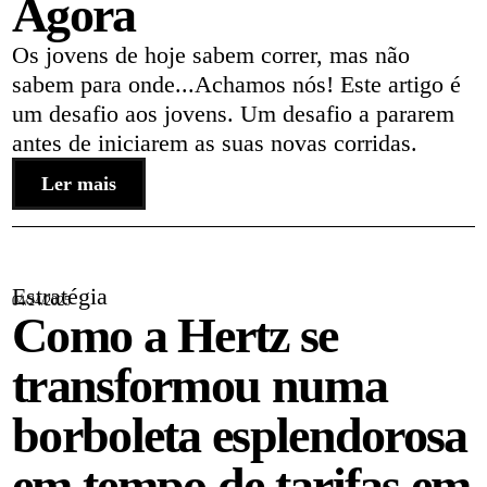
Agora
Os jovens de hoje sabem correr, mas não
sabem para onde...Achamos nós! Este artigo é
um desafio aos jovens. Um desafio a pararem
antes de iniciarem as suas novas corridas.
Ler mais
Estratégia
04/24/2025
Como a Hertz se
transformou numa
borboleta esplendorosa
em tempo de tarifas em