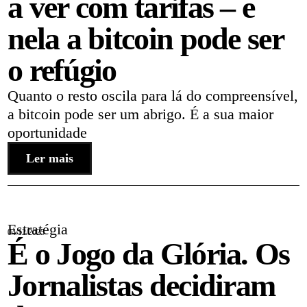
a ver com tarifas – e
nela a bitcoin pode ser
o refúgio
Quanto o resto oscila para lá do compreensível,
a bitcoin pode ser um abrigo. É a sua maior
oportunidade
Ler mais
Estratégia
04/12/2025
É o Jogo da Glória. Os
Jornalistas decidiram