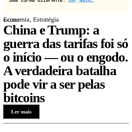
uma forma diferente.
Ler mais…
Economia
,
Estratégia
05/12/2025
China e Trump: a
guerra das tarifas foi só
o início — ou o engodo.
A verdadeira batalha
pode vir a ser pelas
bitcoins
Ler mais