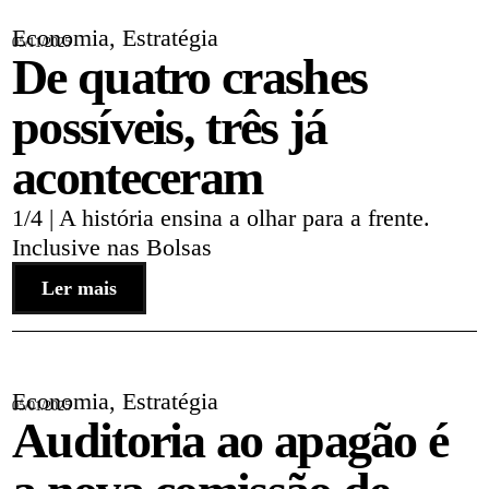
Economia
,
Estratégia
05/11/2025
De quatro crashes
possíveis, três já
aconteceram
1/4 | A história ensina a olhar para a frente.
Inclusive nas Bolsas
Ler mais
Economia
,
Estratégia
05/01/2025
Auditoria ao apagão é