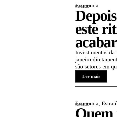
Economia
04/05/2025
Depois
este r
acabar
Investimentos da
janeiro diretamen
são setores em que
Ler mais
Economia
,
Estrat
02/03/2025
Quem p