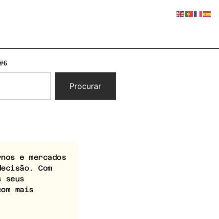
 #6
Procurar
nos e mercados
decisão. Com
s seus
com mais