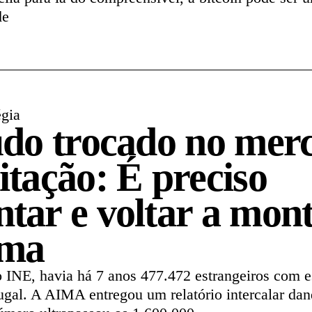
de
égia
udo trocado no mer
itação: É preciso
tar e voltar a mont
ema
INE, havia há 7 anos 477.472 estrangeiros com e
ugal. A AIMA entregou um relatório intercalar da