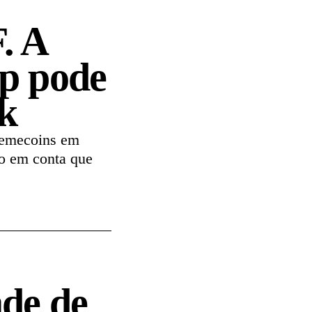
. A
mp pode
k
memecoins em
do em conta que
de de