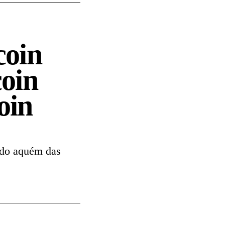
coin
oin
oin
ado aquém das