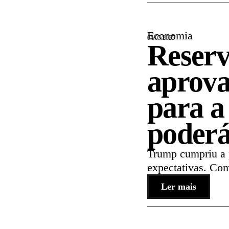
Economia
04/05/2025
Reserv
aprova
para a
poderá 
Trump cumpriu a p
expectativas. Com
Ler mais