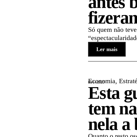
antes 
fizera
Só quem não teve
“espectacularidad
Ler mais
Economia
,
Estrat
04/14/2025
Esta g
tem na
nela a 
Quanto o resto os