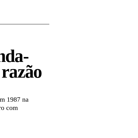
nda-
 razão
em 1987 na
bro com