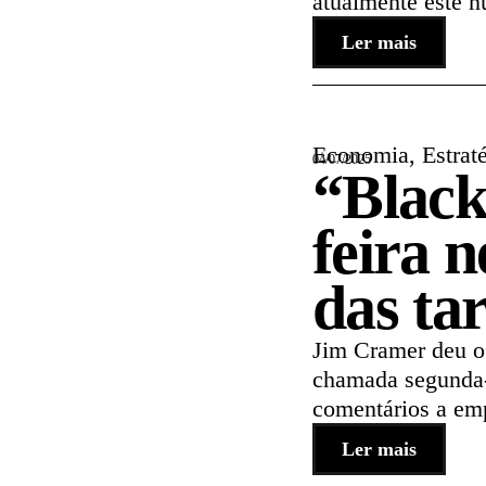
atualmente este n
Ler mais
Economia
,
Estrat
04/07/2025
“Black
feira 
das tar
Jim Cramer deu o
chamada segunda-f
comentários a emp
Ler mais