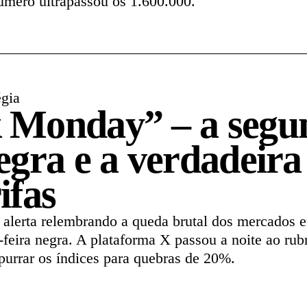
úmero ultrapassou os 1.600.000.
égia
 Monday” – a segu
negra e a verdadeira
ifas
 alerta relembrando a queda brutal dos mercados 
eira negra. A plataforma X passou a noite ao ru
urrar os índices para quebras de 20%.