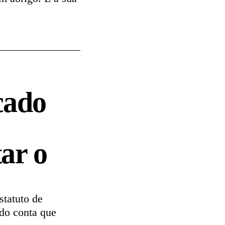
cado
ar o
statuto de
ndo conta que