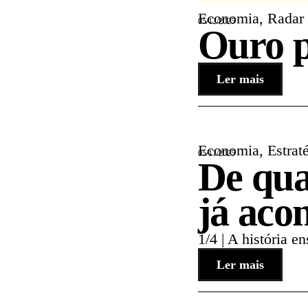
Economia
,
Radar
05/12/2025
Ouro p
Ler mais
Economia
,
Estrat
05/11/2025
De quat
já aco
1/4 | A história e
Ler mais