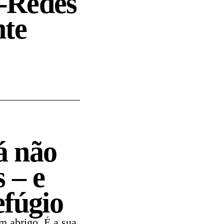
-Redes
nte
á não
 – e
efúgio
um abrigo. É a sua