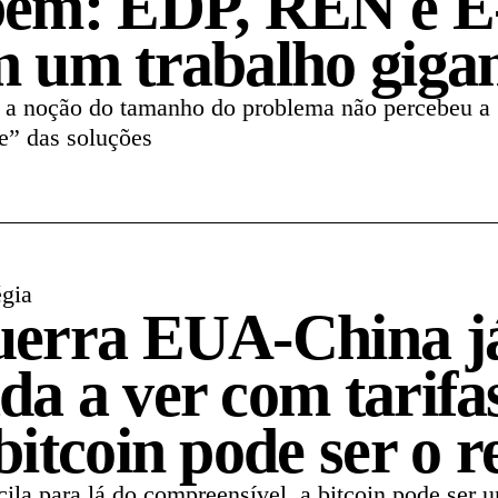
bem: EDP, REN e E
m um trabalho giga
 a noção do tamanho do problema não percebeu a
e” das soluções
égia
uerra EUA-China j
da a ver com tarifas
bitcoin pode ser o r
cila para lá do compreensível, a bitcoin pode ser 