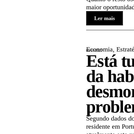
maior oportunida
Ler mais
Economia
,
Estrat
04/10/2025
Está t
da hab
desmon
probl
Segundo dados do 
residente em Port