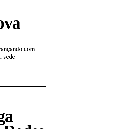
ova
avançando com
a sede
ga