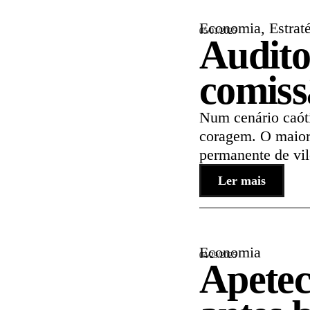
Economia
,
Estrat
05/01/2025
Audito
comiss
Num cenário caóti
coragem. O maior
permanente de vil
Ler mais
Economia
04/29/2025
Apetec